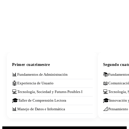
Primer cuatrimestre
Segundo cuat
📊
📚
Fundamentos de Administración
Fundamentos
🤖
📖
Experiencia de Usuario
Comunicación
💻
💻
Tecnología, Sociedad y Futuros Posibles I
Tecnología, S
🎓
🎓
Taller de Comprensión Lectora
Innovación y
📊
📐
Manejo de Datos e Informática
Pensamiento