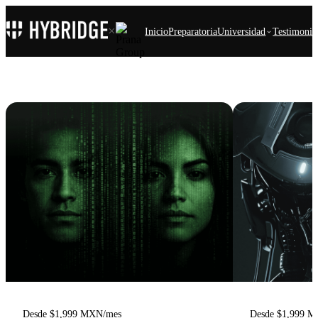
×
Inicio
Preparatoria
Universidad
Testimonio
Desde $1,999 MXN/mes
Desde $1,999 