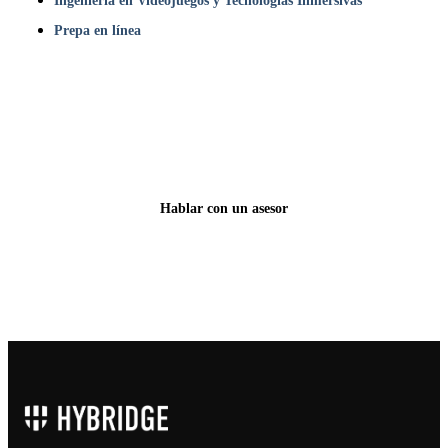
Ingeniería en Videojuegos y Tecnologías Inmersivas
Prepa en línea
¿Listo para vivir tu propia historia?
Clases cada lunes. Inscríbete hoy.
Hablar con un asesor