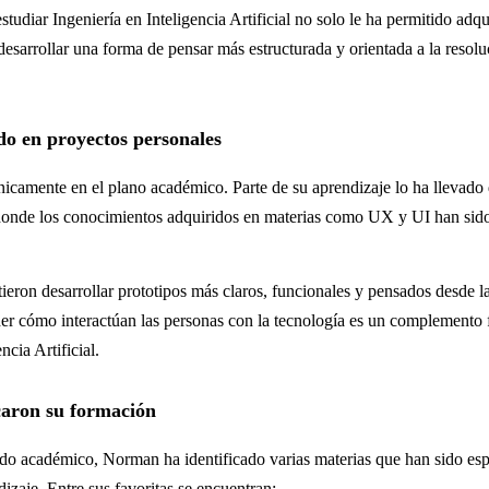
studiar Ingeniería en Inteligencia Artificial no solo le ha permitido adq
desarrollar una forma de pensar más estructurada y orientada a la resol
do en proyectos personales
camente en el plano académico. Parte de su aprendizaje lo ha llevado 
donde los conocimientos adquiridos en materias como UX y UI han sid
tieron desarrollar prototipos más claros, funcionales y pensados desde l
nder cómo interactúan las personas con la tecnología es un complemento
ncia Artificial.
aron su formación
rido académico, Norman ha identificado varias materias que han sido es
izaje. Entre sus favoritas se encuentran: