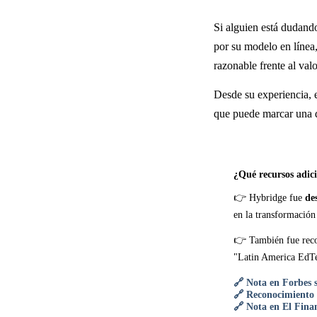
Si alguien está dudand
por su modelo en línea,
razonable frente al val
Desde su experiencia, e
que puede marcar una di
¿Qué recursos adic
👉 Hybridge fue
de
en la transformación
👉 También fue rec
"Latin America EdT
🔗 Nota en Forbes 
🔗 Reconocimiento
🔗 Nota en El Fina