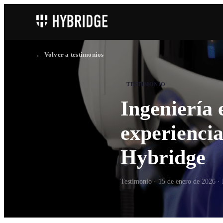
← Volver a testimonios
TESTIMONIO
Ingeniería e
experienci
Hybridge
Testimonio ·
15 de enero de 2026
· 