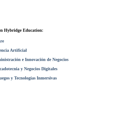
en Hybridge Education:
are
encia Artificial
inistración e Innovación de Negocios
adotecnia y Negocios Digitales
uegos y Tecnologías Inmersivas
¿Listo para vivir tu propia historia?
Clases cada lunes. Inscríbete hoy.