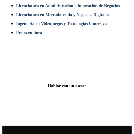
Licenciatura en Administración e Innovación de Negocios
Licenciatura en Mercadotecnia y Negocios Digitales
Ingeniería en Videojuegos y Tecnologías Inmersivas
Prepa en línea
¿Listo para vivir tu propia historia?
Clases cada lunes. Inscríbete hoy.
Hablar con un asesor